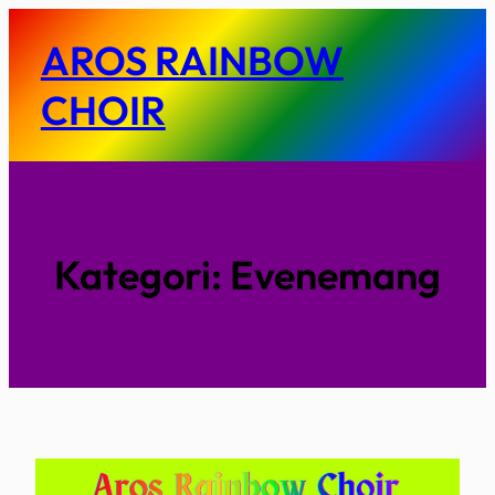
Hoppa
AROS RAINBOW
till
innehåll
CHOIR
Kategori:
Evenemang